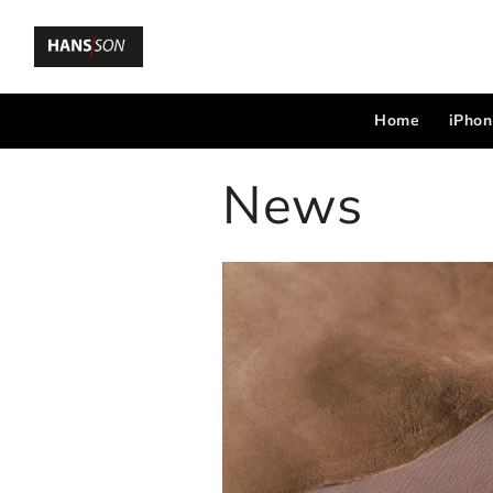
Home
iPhon
News