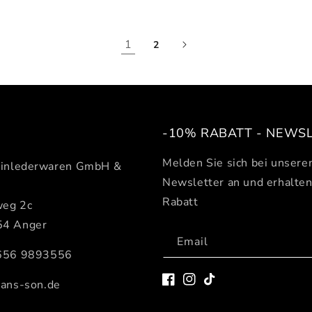
1
2
-10% RABATT - NEWS
Melden Sie sich bei unser
einlederwaren GmbH &
Newsletter an und erhalte
Rabatt
eg 2c
4 Anger
Email
656 9893556
ans-son.de
Facebook
Instagram
TIkTok