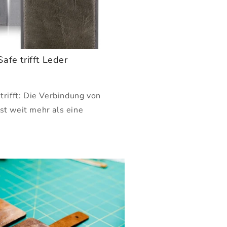
g
i
o
afe trifft Leder
n
trifft: Die Verbindung von
t weit mehr als eine