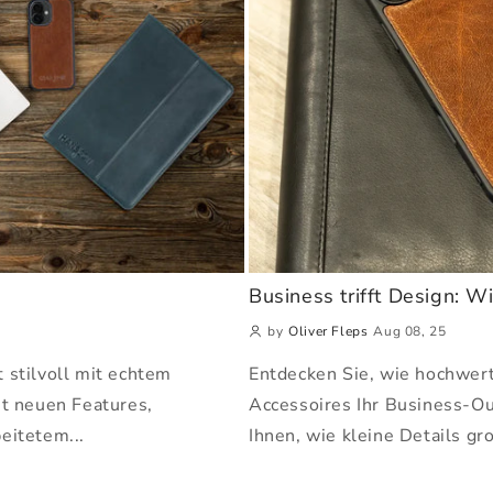
Business trifft Design: Wi
by
Oliver Fleps
Aug 08, 25
 stilvoll mit echtem
Entdecken Sie, wie hochwert
it neuen Features,
Accessoires Ihr Business-Ou
eitetem...
Ihnen, wie kleine Details g