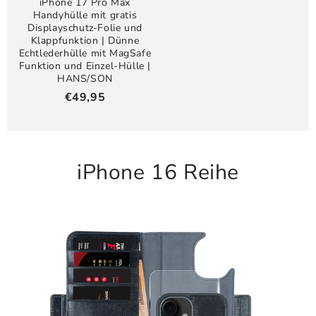
iPhone 17 Pro Max
Handyhülle mit gratis
Displayschutz-Folie und
Klappfunktion | Dünne
Echtlederhülle mit MagSafe
Funktion und Einzel-Hülle |
HANS/SON
Regulärer
€49,95
Preis
iPhone 16 Reihe